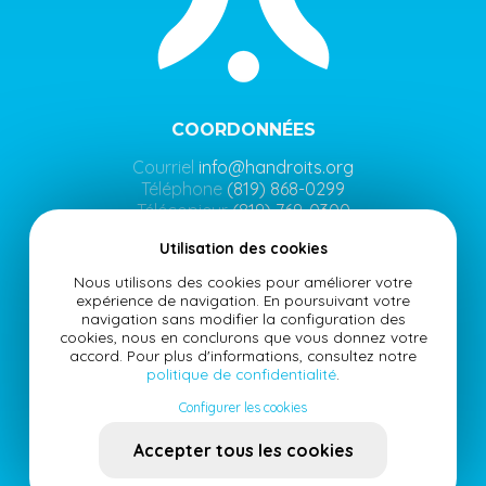
COORDONNÉES
Courriel
info@handroits.org
Téléphone
(819) 868-0299
Télécopieur
(819) 769-0300
95 Merry Nord local 213-306 Magog, Québec J1X 2E7
Utilisation des cookies
Nous utilisons des cookies pour améliorer votre
expérience de navigation. En poursuivant votre
navigation sans modifier la configuration des
HEURES D’OUVERTURE
cookies, nous en conclurons que vous donnez votre
accord. Pour plus d'informations, consultez notre
Lundi au vendredi de 8h00 à 16h00
politique de confidentialité
.
*sur rendez-vous seulement
Configurer les cookies
Accepter tous les cookies