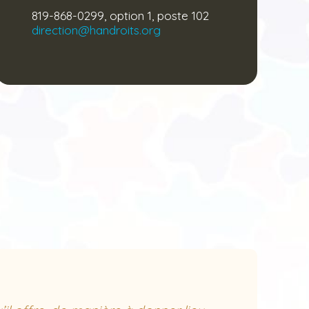
819-868-0299, option 1, poste 102
direction@handroits.org